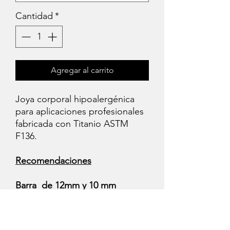
Cantidad
*
Agregar al carrito
Joya corporal hipoalergénica
para aplicaciones profesionales
fabricada con Titanio ASTM
F136.
Recomendaciones
Barra de 12mm y 10 mm
Tamaños iniciales para el
tiempo de curación ( Evitan
presión en caso de