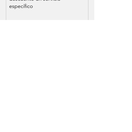
específico
Piercing Gratis Oreja
350 puntos = 100% de
descuento un servicio
específico
Piercing Gratis Cara
350 puntos = 100% de
descuento un servicio
específico
Piercing Gratis Cuerpo
350 puntos = 100% de
descuento un servicio
específico