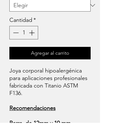
Cantidad
*
Agregar al carrito
Joya corporal hipoalergénica
para aplicaciones profesionales
fabricada con Titanio ASTM
F136.
Recomendaciones
Barra de 12mm y 10 mm
Tamaños iniciales para el
tiempo de curación ( Evitan