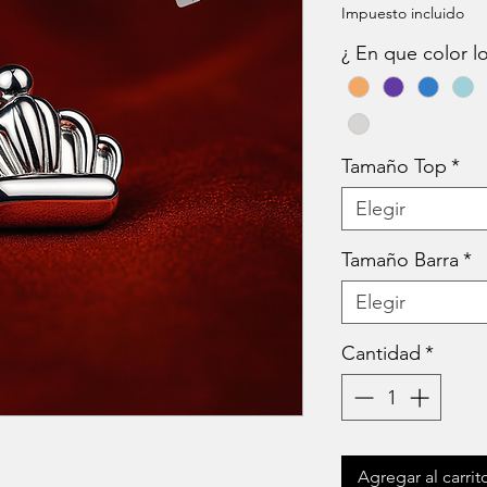
Impuesto incluido
¿ En que color 
Tamaño Top
*
Elegir
Tamaño Barra
*
Elegir
Cantidad
*
Agregar al carrit