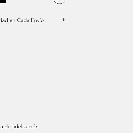
idad en Cada Envío
ings se
y
empaquetados con el máximo
do una experiencia segura e
primer momento. Nos tomamos muy
, por eso cada pieza pasa por un
es de llegar a tus manos.
 de fidelización