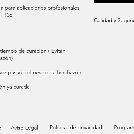
a para aplicaciones profesionales
 F136.
Calidad y Segur
Todos nuestros pierc
envían
esterilizados
cuidado
, garantizan
 tiempo de curación ( Evitan
higiénica desde el 
hazón)
en serio tu bienestar
proceso riguroso ant
ez pasado el riesgo de hinchazón
ión ya curada
Política de privacidad
Programa
o
Aviso Legal