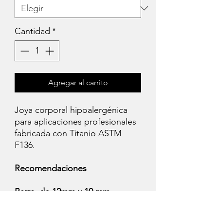
Cantidad
*
Agregar al carrito
Joya corporal hipoalergénica
para aplicaciones profesionales
fabricada con Titanio ASTM
F136.
Recomendaciones
Barra de 12mm y 10 mm
Tamaños iniciales para el
tiempo de curación ( Evitan