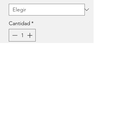
Cantidad
*
Agregar al carrito
Joya corporal hipoalergénica
para aplicaciones profesionales
fabricada con Titanio ASTM
F136.
Calidad y Seguridad en Cada Envío
Todos nuestros piercings se
envían
esterilizados
y
empaquetados con