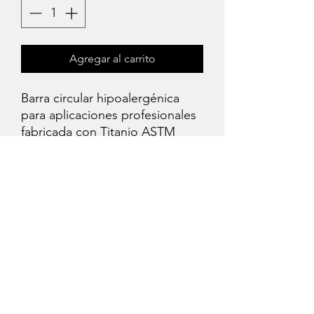
Agregar al carrito
Barra circular hipoalergénica
para aplicaciones profesionales
fabricada con Titanio ASTM
F136.
PRECIO POR UNIDAD
16G (1,2mm) con rosca
0,9mm
14G (1,6mm) con rosca
1,2mm
Calidad y Seguridad en Cada Envío