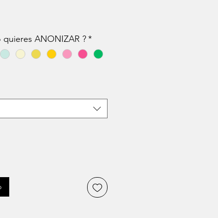
cio
lo quieres ANONIZAR ?
*
o