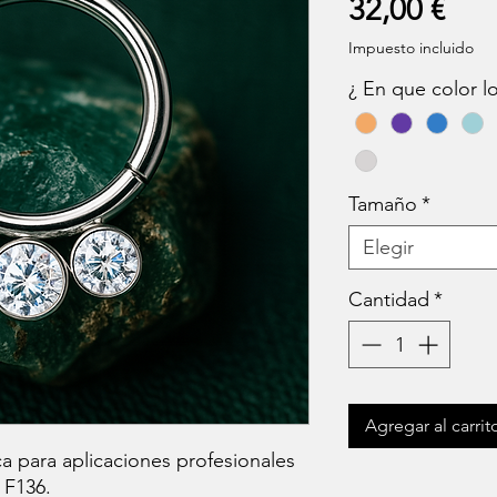
Pre
32,00 €
Impuesto incluido
¿ En que color 
Tamaño
*
Elegir
Cantidad
*
Agregar al carrit
a para aplicaciones profesionales
 F136.