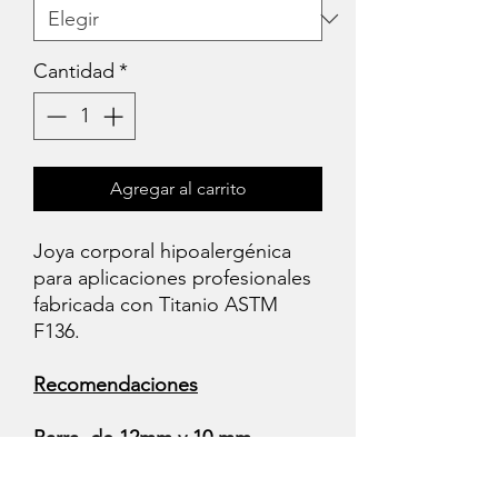
Cantidad
*
Agregar al carrito
Joya corporal hipoalergénica
para aplicaciones profesionales
fabricada con Titanio ASTM
F136.
Recomendaciones
Barra de 12mm y 10 mm
Tamaños iniciales para el
tiempo de curación ( Evitan